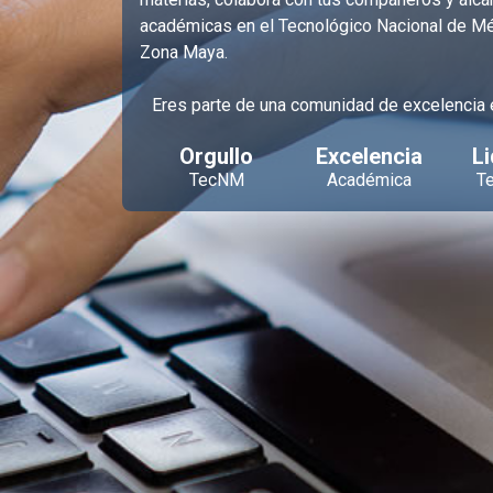
académicas en el Tecnológico Nacional de 
Zona Maya.
Eres parte de una comunidad de excelencia e
Orgullo
Excelencia
L
TecNM
Académica
T