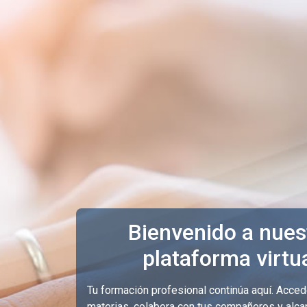
Saltar al contenido principal
Bienvenido a nues
plataforma virtu
Tu formación profesional continúa aquí. Acced
materias, colabora con tus compañeros y alc