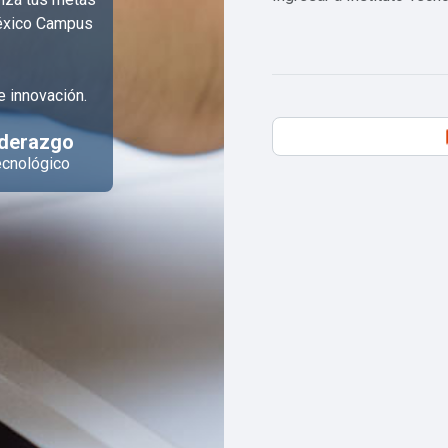
México Campus
 innovación.
iderazgo
ecnológico