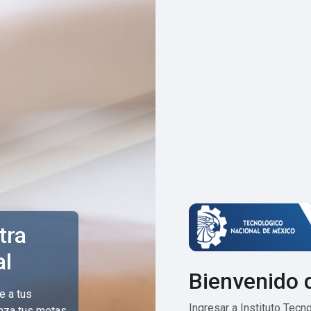
tra
al
Bienvenido 
e a tus
Ingresar a Instituto Tec
anza tus metas